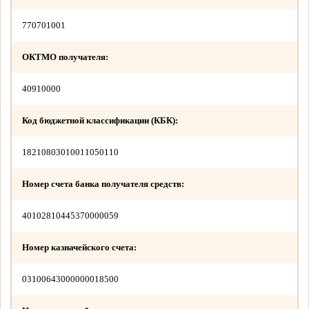
770701001
ОКТМО получателя:
40910000
Код бюджетной классификации (КБК):
18210803010011050110
Номер счета банка получателя средств:
40102810445370000059
Номер казначейского счета:
03100643000000018500